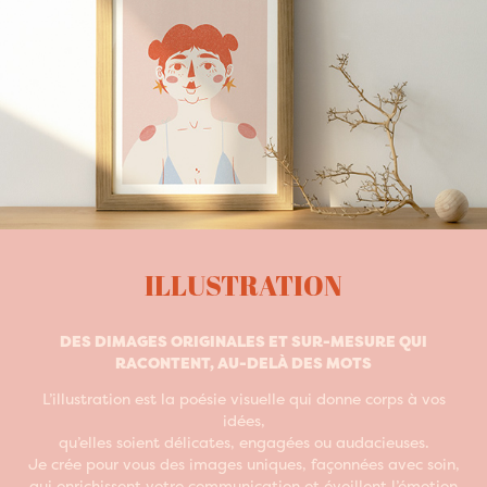
ILLUSTRATION
DES DIMAGES ORIGINALES ET SUR-MESURE QUI
RACONTENT, AU-DELÀ DES MOTS
L’illustration est la poésie visuelle qui donne corps à vos
idées,
qu’elles soient délicates, engagées ou audacieuses.
Je crée pour vous des images uniques, façonnées avec soin,
qui enrichissent votre communication et éveillent l’émotion