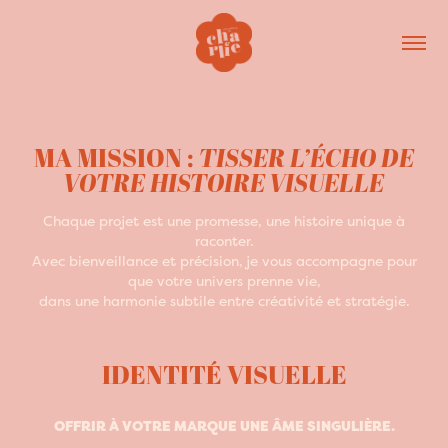
TISSER L’ÉCHO
DE
MA MISSION :
VOTRE HISTOIRE VISUELLE
Chaque projet est une promesse, une histoire unique à
raconter.
Avec bienveillance et précision, je vous accompagne pour
que votre univers prenne vie,
dans une harmonie subtile entre créativité et stratégie.
IDENTITÉ VISUELLE
OFFRIR À VOTRE MARQUE UNE ÂME SINGULIÈRE.