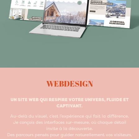
WEBDESIGN​​​​​​​
UN SITE WEB QUI RESPIRE VOTRE UNIVERS, FLUIDE ET
CAPTIVANT.
Au-delà du visuel, c’est l’expérience qui fait la différence.
Je conçois des interfaces sur-mesure, où chaque détail
invite à la découverte.
Des parcours pensés pour guider naturellement vos visiteurs,